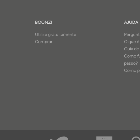
BOONZI
AJUDA
Utilize gratuitamente
Pergunt
Comprar
O que é
Guia de
Como fu
passo?
Como po