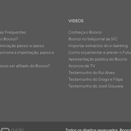
VIDEOS
as Frequentes
Conheça o Boonzi
 o Boonzi?
Boonzi no telejornal da SIC
 iniciação passo-a-passo
Importar extractos do e-banking
nciona a importação, passo a
Como orçamentar e prever o Futu
Apresentação pública do Boonzi
sso ser afiliado do Boonzi?
Anúncio de TV
Testemunho do Rui Alves
Testemunho do Diogo e Filipa
Testemunho do José Gouveia
Todos os direitos reservados. Boon