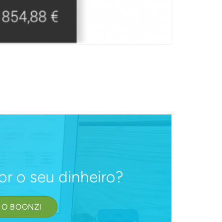
or o seu dinheiro?
 O BOONZI