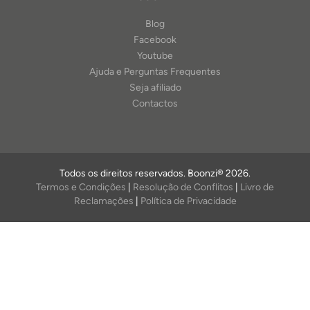
Blog
Facebook
Youtube
Ajuda e Perguntas Frequentes
Seja afiliado
Contactos
Todos os direitos reservados. Boonzi® 2026.
Termos e Condições
|
Resolução de Conflitos
|
Livro de
Reclamações
|
Política de Privacidade