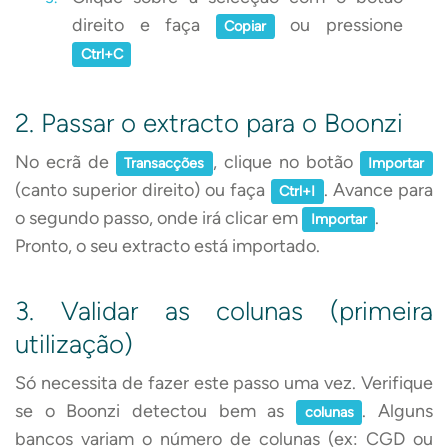
direito e faça
ou pressione
Copiar
Ctrl+C
2. Passar o extracto para o Boonzi
No ecrã de
, clique no botão
Transacções
Importar
(canto superior direito) ou faça
. Avance para
Ctrl+I
o segundo passo, onde irá clicar em
.
Importar
Pronto, o seu extracto está importado.
3. Validar as colunas (primeira
utilização)
Só necessita de fazer este passo uma vez. Verifique
se o Boonzi detectou bem as
. Alguns
colunas
bancos variam o número de colunas (ex: CGD ou