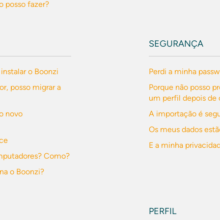
o posso fazer?
SEGURANÇA
 instalar o Boonzi
Perdi a minha passw
, posso migrar a
Porque não posso p
um perfil depois de 
no novo
A importação é seg
Os meus dados estã
ece
E a minha privacida
computadores? Como?
na o Boonzi?
PERFIL