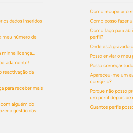
Como recuperar o me
r os dados inseridos
Como posso fazer u
Como faço para abr
 o meu número de
perfil?
Onde está gravado o
minha licença...
Posso enviar o meu 
esperadamente!
Posso começar tud
o reactivação da
Apareceu-me um avi
corrigi-lo?
a para receber mais
Porque não posso p
um perfil depois de 
ça com alguém do
Quantos perfis posso
azer a gestão das