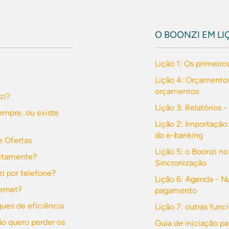
O BOONZI EM LI
Lição 1: Os primeiro
Lição 4: Orçamentos
orçamentos
zi?
Lição 3: Relatórios 
empre, ou existe
Lição 2: Importação:
do e-banking
 Ofertas
Lição 5: o Boonzi no
uitamente?
Sincronização
i por telefone?
Lição 6: Agenda - 
ernet?
pagamento
ues de eficiência
Lição 7: outras func
o quero perder os
Guia de iniciação p