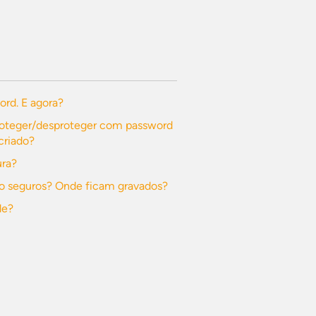
ord. E agora?
roteger/desproteger com password
criado?
ura?
o seguros? Onde ficam gravados?
de?