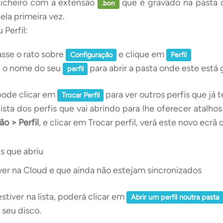
ficheiro com a extensão
que é gravado na pasta 
.bon
ela primeira vez.
 Perfil:
sse o rato sobre
e clique em
Configuração
Perfil
 o nome do seu
para abrir a pasta onde este está 
perfil
pode clicar em
para ver outros perfis que já t
Trocar Perfil
ista dos perfis que vai abrindo para lhe oferecer atalhos
o > Perfil
, e clicar em Trocar perfil, verá este novo ecrã
is que abriu
iver na Cloud e que ainda não estejam sincronizados
estiver na lista, poderá clicar em
Abrir um perfil noutra pasta
o seu disco.