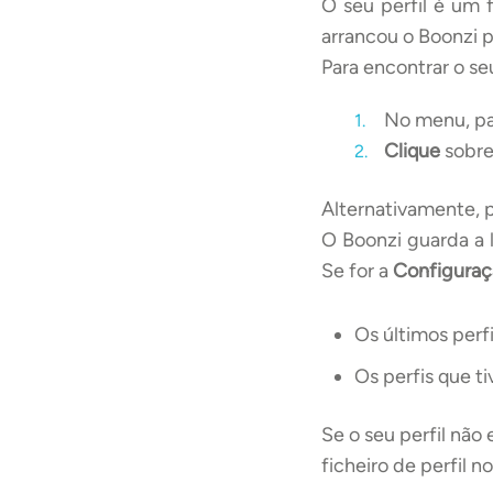
O seu perfil é um 
arrancou o Boonzi p
Para encontrar o seu
No menu, pa
Clique
sobre
Alternativamente, 
O Boonzi guarda a l
Se for a
Configuraçã
Os últimos perf
Os perfis que t
Se o seu perfil não 
ficheiro de perfil n