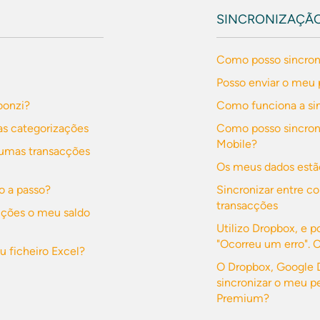
SINCRONIZAÇÃ
Como posso sincron
Posso enviar o meu 
oonzi?
Como funciona a si
s categorizações
Como posso sincroni
Mobile?
gumas transacções
Os meus dados estã
o a passo?
Sincronizar entre c
transacções
acções o meu saldo
Utilizo Dropbox, e p
"Ocorreu um erro". 
 ficheiro Excel?
O Dropbox, Google D
sincronizar o meu p
Premium?