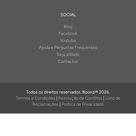
SOCIAL
Blog
Facebook
Youtube
Ajuda e Perguntas Frequentes
Seja afiliado
Contactos
Todos os direitos reservados. Boonzi® 2026.
Termos e Condições
|
Resolução de Conflitos
|
Livro de
Reclamações
|
Política de Privacidade