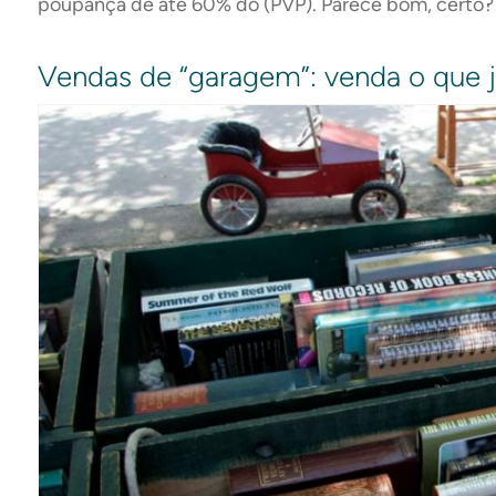
poupança de até 60% do (PVP). Parece bom, certo?
Vendas de “garagem”: venda o que j