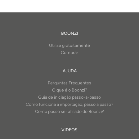
BOONZI
Utilize gratuitamente
Comprar
AJUDA
Perguntas Frequentes
O que é o Boonzi?
Guia de iniciação passo-a-passo
Como funciona a importação, passo a passo?
Como posso ser afiliado do Boonzi?
VIDEOS