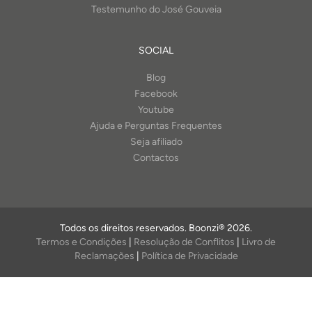
Testemunho do José Gouveia
SOCIAL
Blog
Facebook
Youtube
Ajuda e Perguntas Frequentes
Seja afiliado
Contactos
Todos os direitos reservados. Boonzi® 2026.
Termos e Condições
|
Resolução de Conflitos
|
Livro de
Reclamações
|
Política de Privacidade