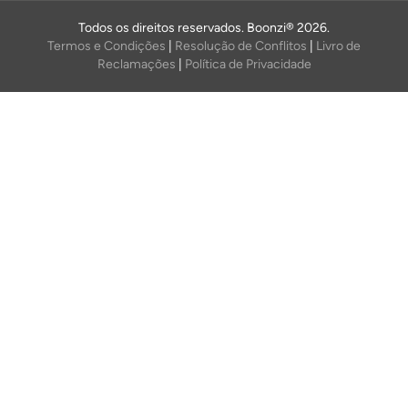
Todos os direitos reservados. Boonzi® 2026.
Termos e Condições
|
Resolução de Conflitos
|
Livro de
Reclamações
|
Política de Privacidade