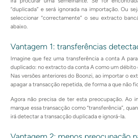
irá procurar uma semelhante. Se for encontra
“duplicada” e será ignorada na importação. Ou s
seleccionar “correctamente” o seu extracto banc
abaixo.
Vantagem 1: transferências detect
Imagine que fez uma transferência a conta A para
duplicado: no extracto da conta A como um débito 
Nas versões anteriores do Boonzi, ao importar o ext
apagar a transacção repetida, de forma a que não f
Agora não precisa de ter esta preocupação. Ao i
marque essa transacção como “transferência”, quan
irá detectar a transacção duplicada e ignorá-la.
Vantagem 2: menos preocupação na