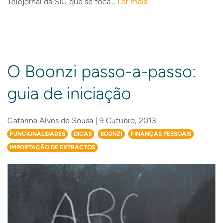
Telejornal da SIC que se foca…
Ler mais
O Boonzi passo-a-passo:
guia de iniciação
Catarina Alves de Sousa | 9 Outubro, 2013
FUNCIONALIDADES
DICAS
BOONZI
FINANÇAS PESSOAIS
IMPORTAÇÃO DE EXTRACTOS