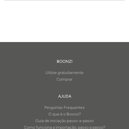
BOONZI
Utilize gratuitamente
Comprar
AJUDA
Perguntas Frequentes
O que é o Boonzi?
Guia de iniciação passo-a-passo
Como funciona a importação, passo a passo?